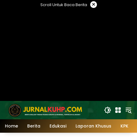
Langsung
×
Scroll Untuk Baca Berita
ke
konten
Home
Berita
Edukasi
Laporan Khusus
KPK