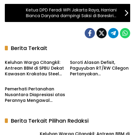
Ketua DPD Feradi WPI Jakarta Raya, Harriani
Bianca Daryana dampingi Saksi di Bareskrim
Polri
Berita Terkait
Laporan Warga
Laporan Warga
Keluhan Warga Citangkil:
Soroti Alasan Defisit,
Antrean BBM di SPBU Dekat
Paguyuban RT/RW Cilegon
Kawasan Krakatau Steel
Pertanyakan
Advokasi & Persidangan
Mengular Berjam-jam,
Ketergantungan Janji
Diduga Hanya Dua Nozzle
Politik Kepala Daerah pada
Pemerhati Pertanahan
Motor Beroperasi pada
Anggaran Pusat
Nusantara Diapresiasi atas
Malam Hari
Perannya Mengawal
Pengadaan Tanah yang
Berkeadilan
Berita Terkait Pilihan Redaksi
Keluhan Warga Citangkil: Antrean BBM di