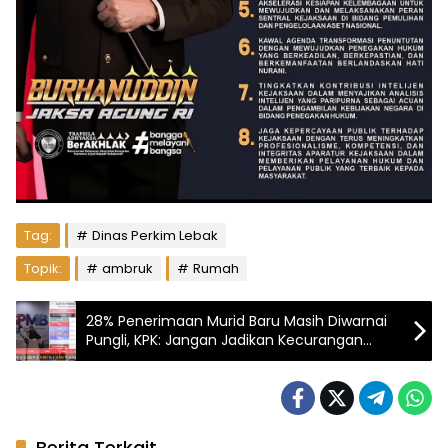
Tag:
Dinas Perkim Lebak
Topik:
ambruk
Rumah
28% Penerimaan Murid Baru Masih Diwarnai
Pungli, KPK: Jangan Jadikan Kecurangan
Sebagai Fondasi Pendidikan
Berita Terkait