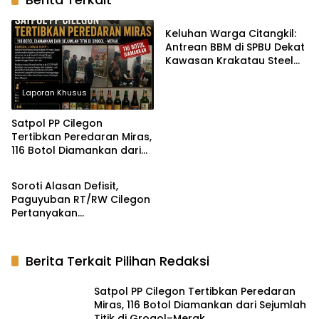
Laporan Warga
Keluhan Warga Citangkil:
Antrean BBM di SPBU Dekat
Kawasan Krakatau Steel
Mengular Berjam-jam,
Diduga Hanya Dua Nozzle
Laporan Khusus
Motor Beroperasi pada
Malam Hari
Satpol PP Cilegon
Tertibkan Peredaran Miras,
116 Botol Diamankan dari
Laporan Warga
Sejumlah Titik di Grogol–
Merak
Soroti Alasan Defisit,
Paguyuban RT/RW Cilegon
Pertanyakan
Ketergantungan Janji
Politik Kepala Daerah pada
Anggaran Pusat
Berita Terkait Pilihan Redaksi
Satpol PP Cilegon Tertibkan Peredaran
Miras, 116 Botol Diamankan dari Sejumlah
Titik di Grogol–Merak