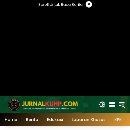
Langsung
×
Scroll Untuk Baca Berita
ke
konten
Home
Berita
Edukasi
Laporan Khusus
KPK