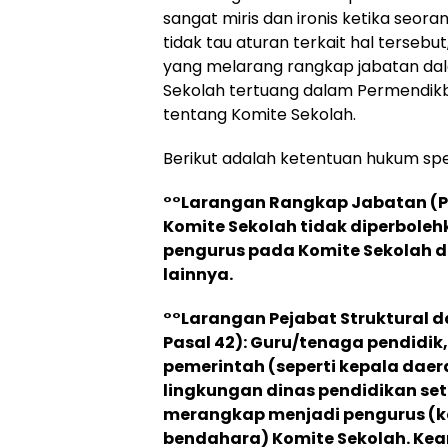
sangat miris dan ironis ketika seor
tidak tau aturan terkait hal tersebu
yang melarang rangkap jabatan da
Sekolah tertuang dalam Permendik
tentang Komite Sekolah.
Berikut adalah ketentuan hukum spe
°°Larangan Rangkap Jabatan (Pa
Komite Sekolah tidak diperbole
pengurus pada Komite Sekolah di
lainnya.
°°Larangan Pejabat Struktural da
Pasal 42): Guru/tenaga pendidik
pemerintah (seperti kepala daera
lingkungan dinas pendidikan se
merangkap menjadi pengurus (ke
bendahara) Komite Sekolah. Kea