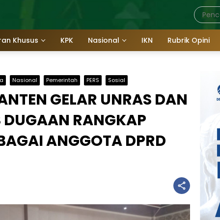
ran Khusus
KPK
Nasional
IKN
Rubrik Opini
a
Nasional
Pemerintah
PERS
Sosial
BANTEN GELAR UNRAS DAN
S DUGAAN RANGKAP
EBAGAI ANGGOTA DPRD