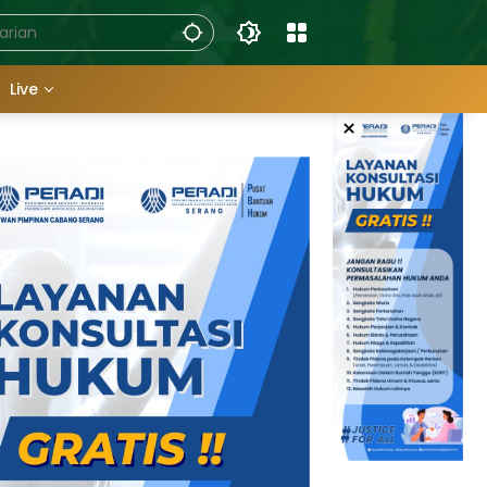
Live
×