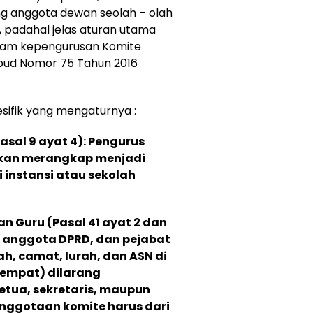
ang anggota dewan seolah – olah
t, padahal jelas aturan utama
lam kepengurusan Komite
bud Nomor 75 Tahun 2016
sifik yang mengaturnya :
sal 9 ayat 4): Pengurus
hkan merangkap menjadi
 instansi atau sekolah
n Guru (Pasal 41 ayat 2 dan
, anggota DPRD, dan pejabat
h, camat, lurah, dan ASN di
tempat) dilarang
tua, sekretaris, maupun
nggotaan komite harus dari