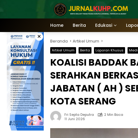
Langsung
ke
konten
Home
Berita
Edukasi
Lapo
×
Beranda
Artikel Umum
Artikel Umum
Berita
Laporan Khusus
Medi
KOALISI BADDAK 
SERAHKAN BERKA
JABATAN ( AH ) S
KOTA SERANG
Fri Septa Deputra
2 Min Baca
11 Juni 2026