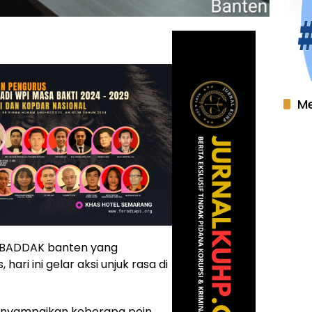
Me
i BADDAK banten yang
hari ini gelar aksi unjuk rasa di
enyampaikan keberapa poin