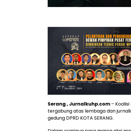
Serang , Jurnalkuhp.com
– Koalis
tergabung atas lembaga dan jurnalis, 
gedung DPRD KOTA SERANG.
Dalam orasinya para massa aksi m