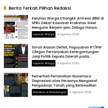
Berkeadilan
Berita Terkait Pilihan Redaksi
Keluhan Warga Citangkil: Antrean BBM di
SPBU Dekat Kawasan Krakatau Steel
Mengular Berjam-jam, Diduga Hanya
Dua Nozzle Motor Beroperasi pada
Laporan Warga
6 Agustus 2026
Malam Hari
Soroti Alasan Defisit, Paguyuban RT/RW
Cilegon Pertanyakan Ketergantungan
Janji Politik Kepala Daerah pada
Anggaran Pusat
Laporan Warga
6 Agustus 2026
Pemerhati Pertanahan Nusantara
Diapresiasi atas Perannya Mengawal
Pengadaan Tanah yang Berkeadilan
Advokasi & Persidangan
6 Agustus 2026