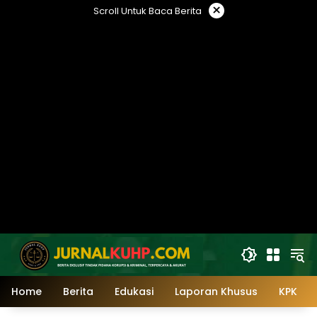
Langsung
×
Scroll Untuk Baca Berita
ke
konten
Home
Berita
Edukasi
Laporan Khusus
KPK