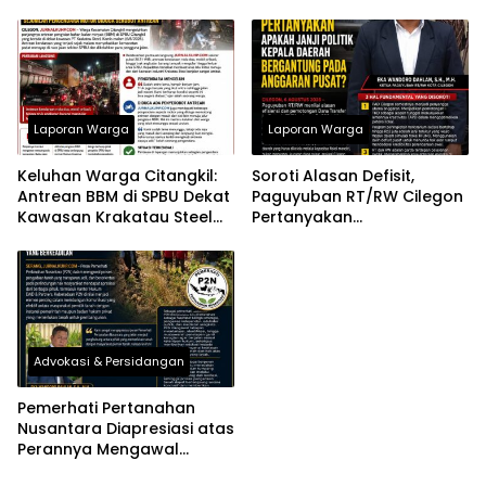
Laporan Warga
Laporan Warga
Keluhan Warga Citangkil:
Soroti Alasan Defisit,
Antrean BBM di SPBU Dekat
Paguyuban RT/RW Cilegon
Kawasan Krakatau Steel
Pertanyakan
Mengular Berjam-jam,
Ketergantungan Janji
Diduga Hanya Dua Nozzle
Politik Kepala Daerah pada
Motor Beroperasi pada
Anggaran Pusat
Malam Hari
Advokasi & Persidangan
Pemerhati Pertanahan
Nusantara Diapresiasi atas
Perannya Mengawal
Pengadaan Tanah yang