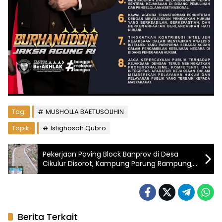
Tag:
MUSHOLLA BAETUSOLIHIN
Topik:
Istighosah Qubro
Pekerjaan Paving Block Banprov di Desa
Cikulur Disorot, Kampung Parung Rampung,
Parung Lebak Belum Terealisasi
Berita Terkait