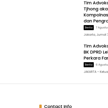
Tim Advoka
Tjhong aka
Kompolnas,
dan Pengr
Berita
7 Agustu
Jakarta, Jumat 7
Tim Advoka
BK DPRD Le
Perkara Fa
Berita
6 Agust
JAKARTA – Ketua
Contact Info