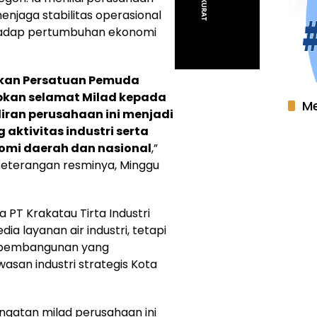
njaga stabilitas operasional
erhadap pertumbuhan ekonomi
akan Persatuan Pemuda
pkan selamat Milad kepada
Me
diran perusahaan ini menjadi
ktivitas industri serta
mi daerah dan nasional
,”
keterangan resminya, Minggu
 PT Krakatau Tirta Industri
ia layanan air industri, tetapi
m pembangunan yang
wasan industri strategis Kota
gatan milad perusahaan ini