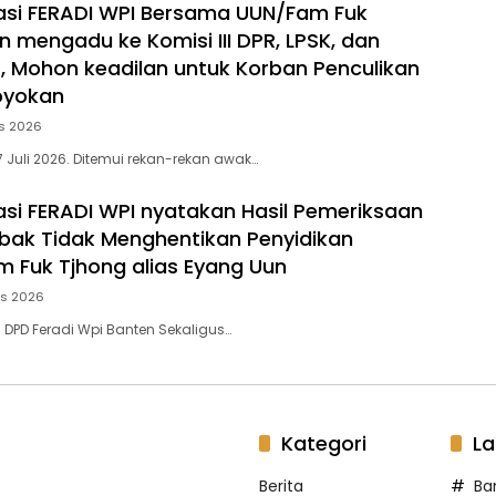
si FERADI WPI Bersama UUN/Fam Fuk
n mengadu ke Komisi III DPR, LPSK, dan
 Mohon keadilan untuk Korban Penculikan
oyokan
s 2026
 Juli 2026. Ditemui rekan-rekan awak…
si FERADI WPI nyatakan Hasil Pemeriksaan
bak Tidak Menghentikan Penyidikan
m Fuk Tjhong alias Eyang Uun
us 2026
 DPD Feradi Wpi Banten Sekaligus…
Kategori
La
Berita
Ba