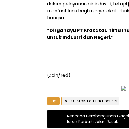
dalam pelayanan air industri, teta
manfaat luas bagi masyarakat, dun
bangsa.
“Dirgahayu PT Krakatau Tirta In
untuk Industri dan Negeri.”
(Zain/red).
Tag:
HUT Krakatau Tirta Industri
Rencana Pembangunan Gagal,
Iuran Perbaiki Jalan Rusak