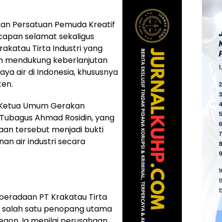
an Persatuan Pemuda Kreatif
apan selamat sekaligus
rakatau Tirta Industri yang
lam mendukung keberlanjutan
aya air di Indonesia, khususnya
ten.
h Ketua Umum Gerakan
 Tubagus Ahmad Rosidin, yang
aan tersebut menjadi bukti
an air industri secara
beradaan PT Krakatau Tirta
adi salah satu penopang utama
ilegon. Ia menilai perusahaan