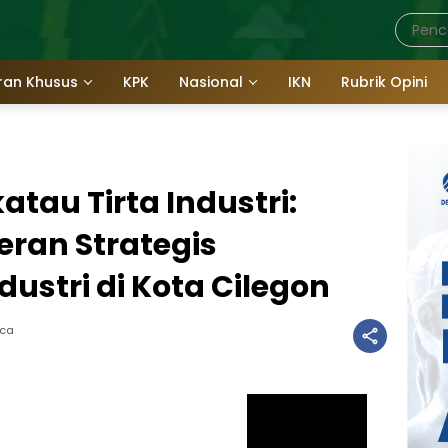
ran Khusus
KPK
Nasional
IKN
Rubrik Opini
tau Tirta Industri:
eran Strategis
dustri di Kota Cilegon
aca