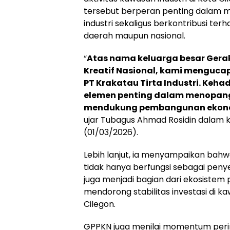
tersebut berperan penting dalam me
industri sekaligus berkontribusi t
daerah maupun nasional.
“
Atas nama keluarga besar Ger
Kreatif Nasional, kami menguca
PT Krakatau Tirta Industri. Keha
elemen penting dalam menopang a
mendukung pembangunan ekono
ujar Tubagus Ahmad Rosidin dalam 
(01/03/2026).
Lebih lanjut, ia menyampaikan bahwa
tidak hanya berfungsi sebagai penyed
juga menjadi bagian dari ekosiste
mendorong stabilitas investasi di ka
Cilegon.
GPPKN juga menilai momentum perin