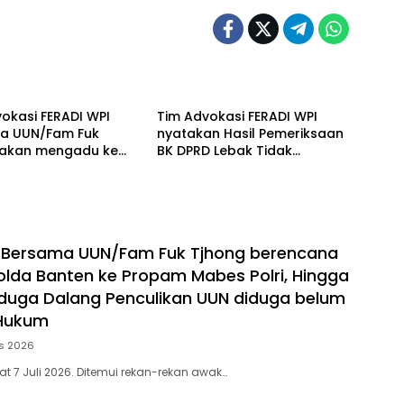
Berita
okasi FERADI WPI
Tim Advokasi FERADI WPI
a UUN/Fam Fuk
nyatakan Hasil Pemeriksaan
 akan mengadu ke
BK DPRD Lebak Tidak
II DPR, LPSK, dan
Menghentikan Penyidikan
nas, Mohon keadilan
Perkara Fam Fuk Tjhong alias
orban Penculikan
Eyang Uun
ngroyokan
I Bersama UUN/Fam Fuk Tjhong berencana
olda Banten ke Propam Mabes Polri, Hingga
erduga Dalang Penculikan UUN diduga belum
 Hukum
s 2026
 7 Juli 2026. Ditemui rekan-rekan awak…