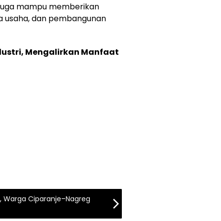
pi juga mampu memberikan
ia usaha, dan pembangunan
dustri, Mengalirkan Manfaat
 Warga Ciparanje–Nagreg