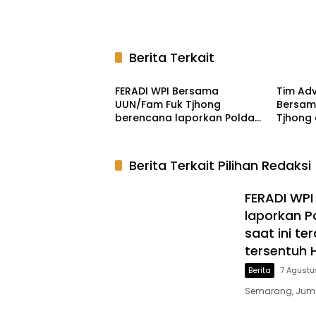
Berita Terkait
Berita
Berita
FERADI WPI Bersama
Tim Adv
UUN/Fam Fuk Tjhong
Bersam
berencana laporkan Polda
Tjhong
Banten ke Propam Mabes
Komisi I
Polri, Hingga saat ini terduga
Kompol
Dalang Penculikan UUN
untuk K
Berita Terkait Pilihan Redaksi
diduga belum tersentuh
dan Pe
Hukum
FERADI WP
laporkan P
saat ini t
tersentuh
Berita
7 Agustu
Semarang, Jumat