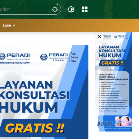
Live
×