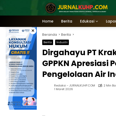
Langsung
ke
konten
Home
Berita
Edukasi
Lapo
×
Beranda
Berita
Berita
Industri
Dirgahayu PT Kraka
GPPKN Apresiasi P
Pengelolaan Air In
Redaksi - JURNALKUHP.COM
2 Min B
1 Maret 2026