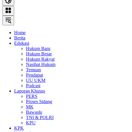
Home
Berita
Edukasi
Hukum Baru
Hukum Besar
Hukum Rakyat
Nasihat Hukum
Temuan
Pendapat
UU UKM
Podcast
Laporan Khusus
PERS
Proses Sidang
MK
Bawaslu
TNI & POLRI
KPU
KPK