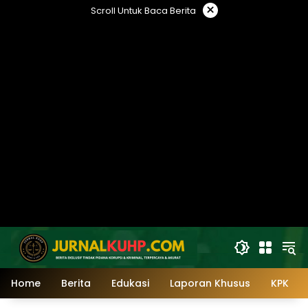
Langsung
×
Scroll Untuk Baca Berita
ke
konten
Home
Berita
Edukasi
Laporan Khusus
KPK