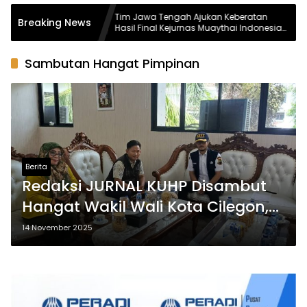
ai
Tim Jawa Tengah Ajukan Keberatan
Sat
Breaking News
Ormas
Hasil Final Kejurnas Muaythai Indonesia
Mir
 dan
Championship 2026, Dugaan
Tit
Kecurangan, Ujar Agus Polenk
Sambutan Hangat Pimpinan
Berita
Redaksi JURNAL KUHP Disambut
Hangat Wakil Wali Kota Cilegon,
Bahas Sinergitas dan Inovasi
14 November 2025
Kepemudaan