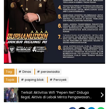
Tag:
Dinas
perawiaata
Topik:
paping blok
Peroyek
Terkait Aktivitas Wifi “Pepen Net” Diduga
Ilegal, Aktivis di Lebak Minta Pengawasan
Daerah Tertibkan Pengusaha Nakal