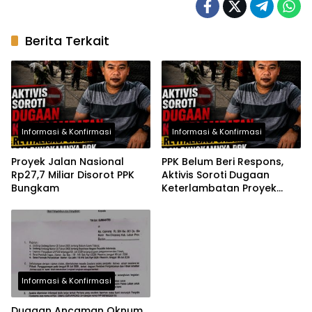
Berita Terkait
Informasi & Konfirmasi
Informasi & Konfirmasi
Proyek Jalan Nasional
PPK Belum Beri Respons,
Rp27,7 Miliar Disorot PPK
Aktivis Soroti Dugaan
Bungkam
Keterlambatan Proyek
Jalan Nasional Muara
Binuangeun–Bayah–
Cibareno
Informasi & Konfirmasi
Dugaan Ancaman Oknum