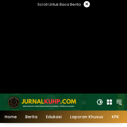
Langsung
×
Scroll Untuk Baca Berita
ke
konten
Home
Berita
Edukasi
Laporan Khusus
KPK