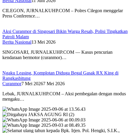
Berita Nasional
11 Juni 2026
CILEGON, JURNALKUHP.COM – Polres Cilegon menggelar
Press Conference…
Aksi Curanmor di Singosari Bikin Warga Resah, Polisi Tingkatkan
Patroli Malam
Berita Nasional
13 Mei 2026
SINGOSARI, JURNALKUHP.COM — Kasus pencurian
kendaraan bermotor (curanmor)…
Ngaku Leasing, Komplotan Diduga Begal Gasak RX King di
Rangkasbitung
Curanmor
7 Mei 2026
7 Mei 2026
Lebak, JURNALKUHP.COM – Aksi pembegalan dengan modus
mengaku…