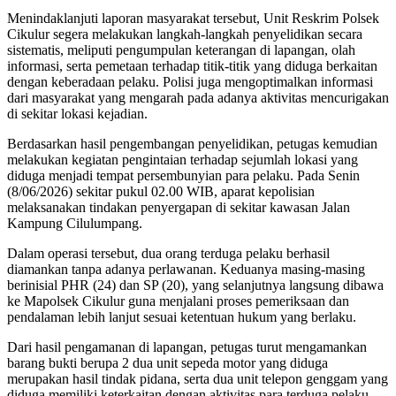
Menindaklanjuti laporan masyarakat tersebut, Unit Reskrim Polsek
Cikulur segera melakukan langkah-langkah penyelidikan secara
sistematis, meliputi pengumpulan keterangan di lapangan, olah
informasi, serta pemetaan terhadap titik-titik yang diduga berkaitan
dengan keberadaan pelaku. Polisi juga mengoptimalkan informasi
dari masyarakat yang mengarah pada adanya aktivitas mencurigakan
di sekitar lokasi kejadian.
Berdasarkan hasil pengembangan penyelidikan, petugas kemudian
melakukan kegiatan pengintaian terhadap sejumlah lokasi yang
diduga menjadi tempat persembunyian para pelaku. Pada Senin
(8/06/2026) sekitar pukul 02.00 WIB, aparat kepolisian
melaksanakan tindakan penyergapan di sekitar kawasan Jalan
Kampung Cilulumpang.
Dalam operasi tersebut, dua orang terduga pelaku berhasil
diamankan tanpa adanya perlawanan. Keduanya masing-masing
berinisial PHR (24) dan SP (20), yang selanjutnya langsung dibawa
ke Mapolsek Cikulur guna menjalani proses pemeriksaan dan
pendalaman lebih lanjut sesuai ketentuan hukum yang berlaku.
Dari hasil pengamanan di lapangan, petugas turut mengamankan
barang bukti berupa 2 dua unit sepeda motor yang diduga
merupakan hasil tindak pidana, serta dua unit telepon genggam yang
diduga memiliki keterkaitan dengan aktivitas para terduga pelaku.