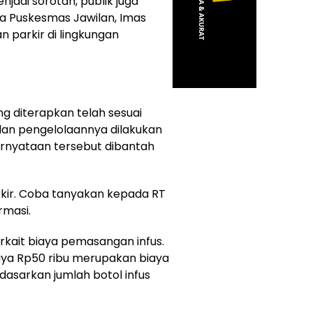
jadi sorotan, publik juga
 Puskesmas Jawilan, Imas
an parkir di lingkungan
ang diterapkan telah sesuai
an pengelolaannya dilakukan
rnyataan tersebut dibantah
rkir. Coba tanyakan kepada RT
rmasi.
rkait biaya pemasangan infus.
aya Rp50 ribu merupakan biaya
rdasarkan jumlah botol infus