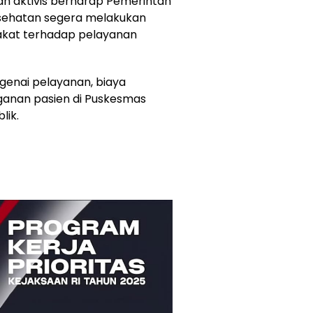
dan aktivis berharap Pemerintah
esehatan segera melakukan
akat terhadap pelayanan
engenai pelayanan, biaya
ganan pasien di Puskesmas
lik.