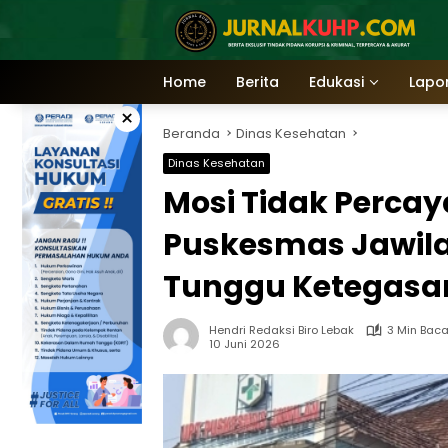
Langsung
ke
konten
Home
Berita
Edukasi
Lapo
×
Beranda
Dinas Kesehatan
Dinas Kesehatan
Mosi Tidak Perca
Puskesmas Jawila
Tunggu Ketegasa
Hendri Redaksi Biro Lebak
3 Min Bac
10 Juni 2026