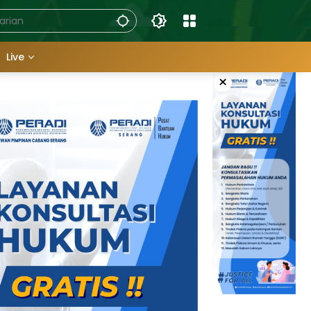
Live
×