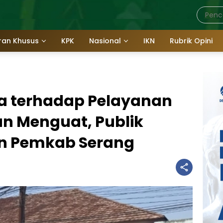
ran Khusus
KPK
Nasional
IKN
Rubrik Opini
ya terhadap Pelayanan
n Menguat, Publik
n Pemkab Serang
a