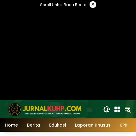
Langsung
×
Scroll Untuk Baca Berita
ke
konten
Home
Berita
Edukasi
Laporan Khusus
KPK