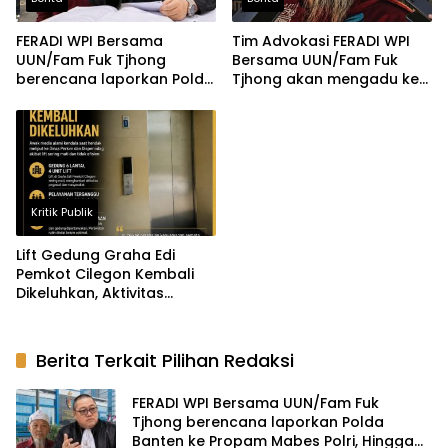
FERADI WPI Bersama
Tim Advokasi FERADI WPI
UUN/Fam Fuk Tjhong
Bersama UUN/Fam Fuk
berencana laporkan Polda
Tjhong akan mengadu ke
Banten ke Propam Mabes
Komisi III DPR, LPSK, dan
Polri, Hingga saat ini
Kompolnas, Mohon
terduga Dalang Penculikan
keadilan untuk Korban
UUN diduga belum
Penculikan dan
tersentuh Hukum
Pengroyokan
Kritik Publik
Lift Gedung Graha Edi
Pemkot Cilegon Kembali
Dikeluhkan, Aktivitas
Pelayanan Dinilai
Terganggu
Berita Terkait Pilihan Redaksi
FERADI WPI Bersama UUN/Fam Fuk
Tjhong berencana laporkan Polda
Banten ke Propam Mabes Polri, Hingga