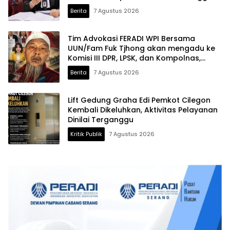
saat ini terduga Dalang Penculikan UUN
Berita
7 Agustus 2026
diduga belum tersentuh Hukum
Tim Advokasi FERADI WPI Bersama
UUN/Fam Fuk Tjhong akan mengadu ke
Komisi III DPR, LPSK, dan Kompolnas,
Mohon keadilan untuk Korban
Berita
7 Agustus 2026
Penculikan dan Pengroyokan
Lift Gedung Graha Edi Pemkot Cilegon
Kembali Dikeluhkan, Aktivitas Pelayanan
Dinilai Terganggu
Kritik Publik
7 Agustus 2026