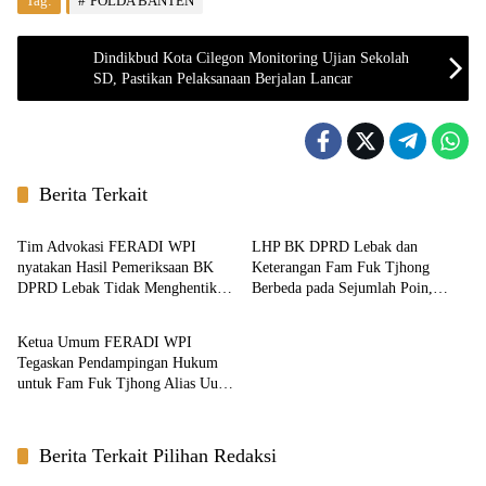
Tag:
POLDA BANTEN
Dindikbud Kota Cilegon Monitoring Ujian Sekolah
SD, Pastikan Pelaksanaan Berjalan Lancar
Berita Terkait
Berita
Berita
Tim Advokasi FERADI WPI
LHP BK DPRD Lebak dan
nyatakan Hasil Pemeriksaan BK
Keterangan Fam Fuk Tjhong
DPRD Lebak Tidak Menghentikan
Berbeda pada Sejumlah Poin,
Berita
Penyidikan Perkara Fam Fuk
Proses Pembuktian Masih
Tjhong alias Eyang Uun
Berlangsung di Polda Banten ujar
Ketua Umum FERADI WPI
Revan FERADI WPI
Tegaskan Pendampingan Hukum
untuk Fam Fuk Tjhong Alias Uun
Tetap Berjalan, Hormati Proses
Penyidikan dan Hasil Pemeriksaan
BK
Berita Terkait Pilihan Redaksi