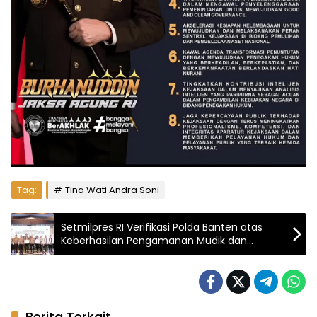
Tag:
Tina Wati Andra Soni
Setmilpres RI Verifikasi Polda Banten atas
Keberhasilan Pengamanan Mudik dan
Inovasi Sosial
Berita Terkait