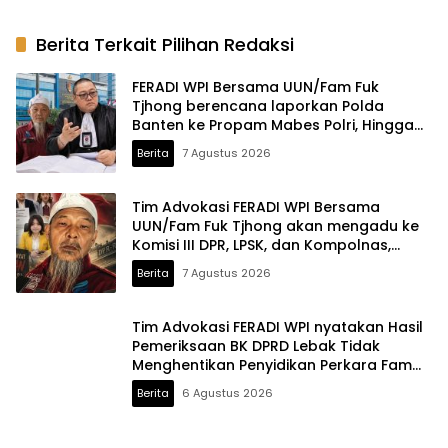
Penyidikan Perkara Fam
Fuk Tjhong alias Eyang Uun
Berita Terkait Pilihan Redaksi
FERADI WPI Bersama UUN/Fam Fuk
Tjhong berencana laporkan Polda
Banten ke Propam Mabes Polri, Hingga
saat ini terduga Dalang Penculikan UUN
Berita
7 Agustus 2026
diduga belum tersentuh Hukum
Tim Advokasi FERADI WPI Bersama
UUN/Fam Fuk Tjhong akan mengadu ke
Komisi III DPR, LPSK, dan Kompolnas,
Mohon keadilan untuk Korban
Berita
7 Agustus 2026
Penculikan dan Pengroyokan
Tim Advokasi FERADI WPI nyatakan Hasil
Pemeriksaan BK DPRD Lebak Tidak
Menghentikan Penyidikan Perkara Fam
Fuk Tjhong alias Eyang Uun
Berita
6 Agustus 2026