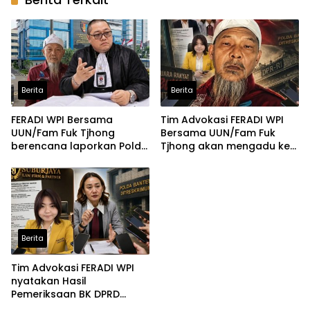
Berita
Berita
FERADI WPI Bersama
Tim Advokasi FERADI WPI
UUN/Fam Fuk Tjhong
Bersama UUN/Fam Fuk
berencana laporkan Polda
Tjhong akan mengadu ke
Banten ke Propam Mabes
Komisi III DPR, LPSK, dan
Polri, Hingga saat ini
Kompolnas, Mohon
terduga Dalang Penculikan
keadilan untuk Korban
UUN diduga belum
Penculikan dan
tersentuh Hukum
Pengroyokan
Berita
Tim Advokasi FERADI WPI
nyatakan Hasil
Pemeriksaan BK DPRD
Lebak Tidak Menghentikan