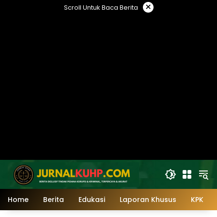
Langsung
×
Scroll Untuk Baca Berita
ke
konten
Home
Berita
Edukasi
Laporan Khusus
KPK