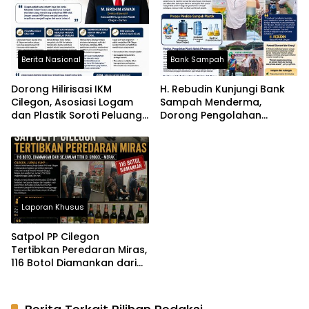
Berita Nasional
Bank Sampah
Dorong Hilirisasi IKM
H. Rebudin Kunjungi Bank
Cilegon, Asosiasi Logam
Sampah Menderma,
dan Plastik Soroti Peluang
Dorong Pengolahan
Besar di Kota Industri Baja
Sampah Plastik Berbasis
dan Kimia
Teknologi
Laporan Khusus
Satpol PP Cilegon
Tertibkan Peredaran Miras,
116 Botol Diamankan dari
Sejumlah Titik di Grogol–
Merak