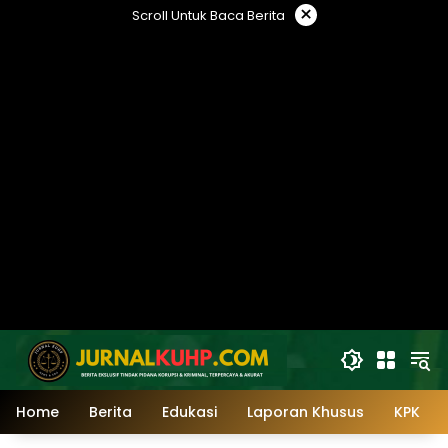
Langsung
×
Scroll Untuk Baca Berita
ke
konten
Home
Berita
Edukasi
Laporan Khusus
KPK