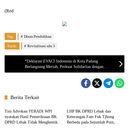
(Red
Tag:
Dinas Pendidikan
Topik:
Revitalisasi sdn 3
*Deklarasi EVACI Indonesia di Kota Padang
Berlangsung Meriah, Perkuat Solidaritas dengan
Semangat “We Are Real Family”*
Berita Terkait
Berita
Berita
Tim Advokasi FERADI WPI
LHP BK DPRD Lebak dan
nyatakan Hasil Pemeriksaan BK
Keterangan Fam Fuk Tjhong
DPRD Lebak Tidak Menghentikan
Berbeda pada Sejumlah Poin,
Berita
Penyidikan Perkara Fam Fuk
Proses Pembuktian Masih