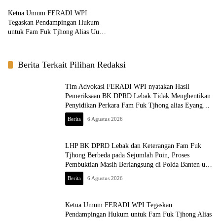
Tjhong alias Eyang Uun
Berlangsung di Polda Banten ujar
Ketua Umum FERADI WPI
Revan FERADI WPI
Tegaskan Pendampingan Hukum
untuk Fam Fuk Tjhong Alias Uun
Tetap Berjalan, Hormati Proses
Penyidikan dan Hasil Pemeriksaan
BK
Berita Terkait Pilihan Redaksi
Tim Advokasi FERADI WPI nyatakan Hasil
Pemeriksaan BK DPRD Lebak Tidak Menghentikan
Penyidikan Perkara Fam Fuk Tjhong alias Eyang
Uun
Berita
6 Agustus 2026
LHP BK DPRD Lebak dan Keterangan Fam Fuk
Tjhong Berbeda pada Sejumlah Poin, Proses
Pembuktian Masih Berlangsung di Polda Banten ujar
Revan FERADI WPI
Berita
6 Agustus 2026
Ketua Umum FERADI WPI Tegaskan
Pendampingan Hukum untuk Fam Fuk Tjhong Alias