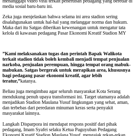
menanggapi video viral terkait penertiban pedagang yang beredar di
media sosial baru-baru ini.
Zeka juga menjelaskan bahwa selama ini area stadion sering
disalahgunakan untuk hal-hal yang melanggar norma dan hukum.
Maka dari itu Satgas diberikan kewenangan untuk mengatur tata
kelola di kawasan pedagang Pasar Ekonomi Kreatif Stadion MY
​”Kami melaksanakan tugas dan perintah Bapak Walikota
terkait stadion tidak boleh kembali menjadi tempat penjualan
narkoba, penjualan perempuan, hingga tempat orang mabuk-
mabukan. Satgas bergerak untuk merapikan area, khususnya
bagi pedagang pasar ekonomi kreatif, agar lebih
teratur,”
katanya.
​Beliau juga mengimbau agar seluruh masyarakat Kota Serang
mendukung penuh upaya transformasi ini. Target utamanya adalah
menjadikan Stadion Maulana Yusuf lingkungan yang sehat, aman,
dan terbebas dari peredaran minuman keras serta penyakit
masyarakat lainnya.
​Langkah Disparpora ini mendapat respons positif dari pihak
pedagang, Imam Syafei selaku Ketua Paguyuban Pedagang
Ekonomi Kreatif Stadion Maulana Yusuf, mengajak rekan-rekan