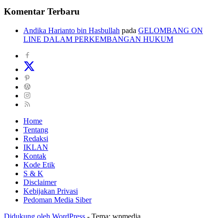
Komentar Terbaru
Andika Harianto bin Hasbullah
pada
GELOMBANG ON
LINE DALAM PERKEMBANGAN HUKUM
Home
Tentang
Redaksi
IKLAN
Kontak
Kode Etik
S & K
Disclaimer
Kebijakan Privasi
Pedoman Media Siber
Didukung oleh WordPress
-
Tema: wpmedia.