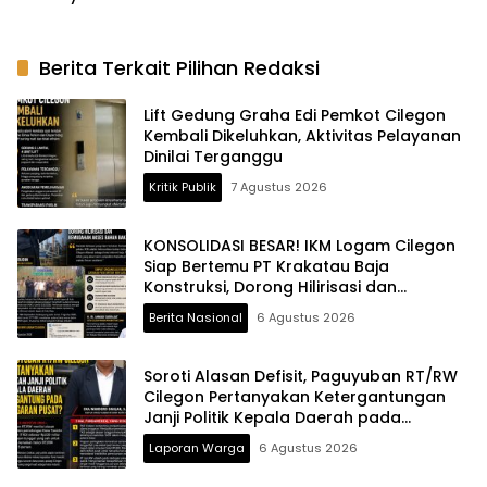
Ketergantungan Janji
Politik Kepala Daerah pada
Anggaran Pusat
Berita Terkait Pilihan Redaksi
Lift Gedung Graha Edi Pemkot Cilegon
Kembali Dikeluhkan, Aktivitas Pelayanan
Dinilai Terganggu
Kritik Publik
7 Agustus 2026
KONSOLIDASI BESAR! IKM Logam Cilegon
Siap Bertemu PT Krakatau Baja
Konstruksi, Dorong Hilirisasi dan
Kemudahan Akses Bahan Baku
Berita Nasional
6 Agustus 2026
Soroti Alasan Defisit, Paguyuban RT/RW
Cilegon Pertanyakan Ketergantungan
Janji Politik Kepala Daerah pada
Anggaran Pusat
Laporan Warga
6 Agustus 2026