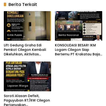
Berita Terkait
Kritik Publik
Berita Nasional
Lift Gedung Graha Edi
KONSOLIDASI BESAR! IKM
Pemkot Cilegon Kembali
Logam Cilegon Siap
Dikeluhkan, Aktivitas
Bertemu PT Krakatau Baja
Pelayanan Dinilai
Konstruksi, Dorong Hilirisasi
Terganggu
dan Kemudahan Akses
Bahan Baku
Laporan Warga
Soroti Alasan Defisit,
Paguyuban RT/RW Cilegon
Pertanyakan