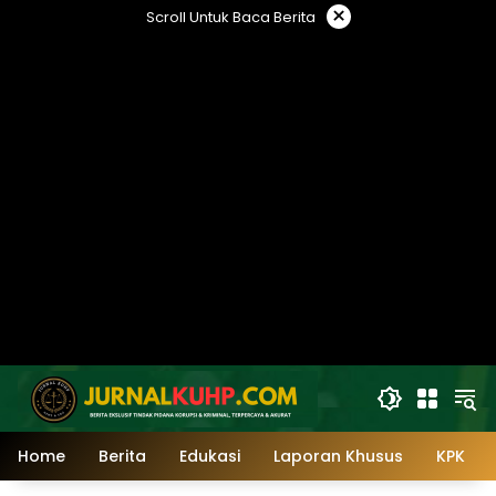
Langsung
×
Scroll Untuk Baca Berita
ke
konten
Home
Berita
Edukasi
Laporan Khusus
KPK